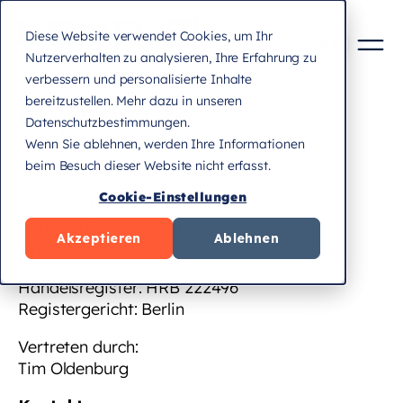
Diese Website verwendet Cookies, um Ihr
Nutzerverhalten zu analysieren, Ihre Erfahrung zu
verbessern und personalisierte Inhalte
bereitzustellen. Mehr dazu in unseren
Impressum
Datenschutzbestimmungen.
Wenn Sie ablehnen, werden Ihre Informationen
beim Besuch dieser Website nicht erfasst.
Angaben gemäß § 5 TMG
Cookie-Einstellungen
LEVR GmbH
Neue Schönhauser Str. 3-5
Akzeptieren
Ablehnen
10178 Berlin
Handelsregister: HRB 222496
Registergericht: Berlin
Vertreten durch:
Tim Oldenburg