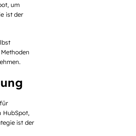
pot, um
e ist der
lbst
e Methoden
nehmen.
rung
für
n HubSpot,
tegie ist der