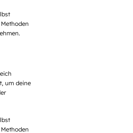
lbst
e Methoden
nehmen.
eich
t, um deine
der
lbst
e Methoden