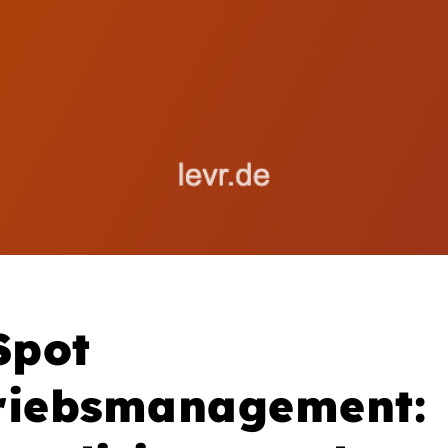
Spot
riebsmanagement: