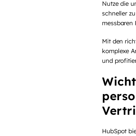
Nutze die u
schneller zu
messbaren 
Mit den rich
komplexe An
und profiti
Wicht
perso
Vertr
HubSpot biet