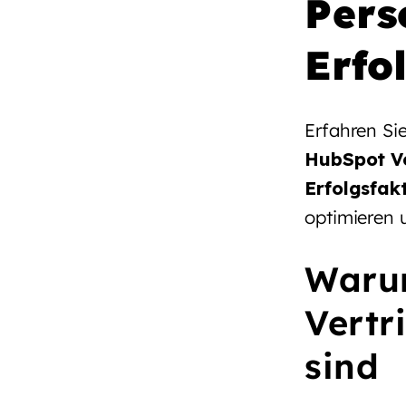
Pers
Erfo
Erfahren Si
HubSpot Ve
Erfolgsfak
optimieren 
Warum
Vertr
sind