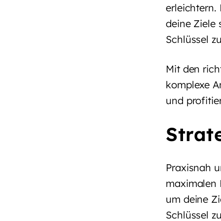
erleichtern
deine Ziele 
Schlüssel z
Mit den rich
komplexe An
und profiti
Strat
Praxisnah u
maximalen E
um deine Zie
Schlüssel z