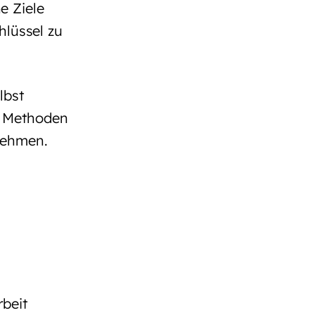
e Ziele
hlüssel zu
lbst
e Methoden
nehmen.
rbeit