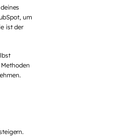
 deines
ubSpot, um
e ist der
lbst
e Methoden
nehmen.
steigern.