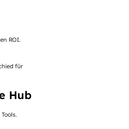
den ROI.
hied für
ce Hub
 Tools.