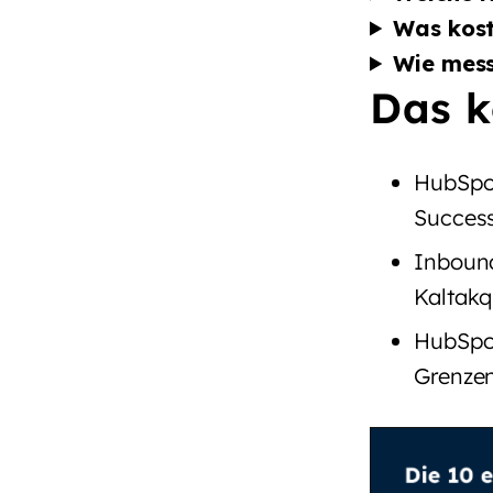
Was kost
Wie mess
Das k
HubSpot
Success
Inbound
Kaltakq
HubSpot
Grenzen