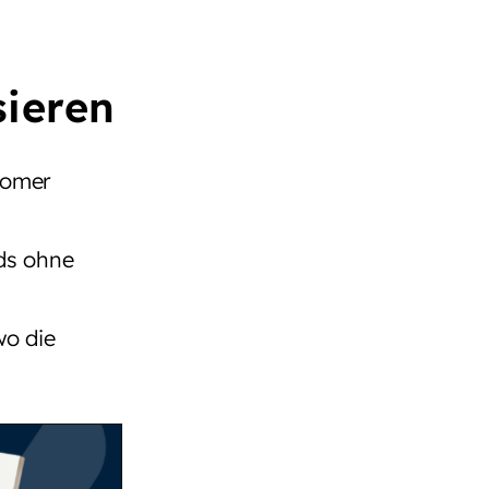
sieren
tomer
ds ohne
wo die