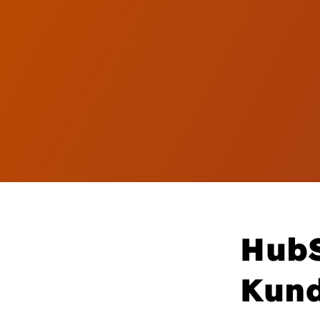
HubS
Kund