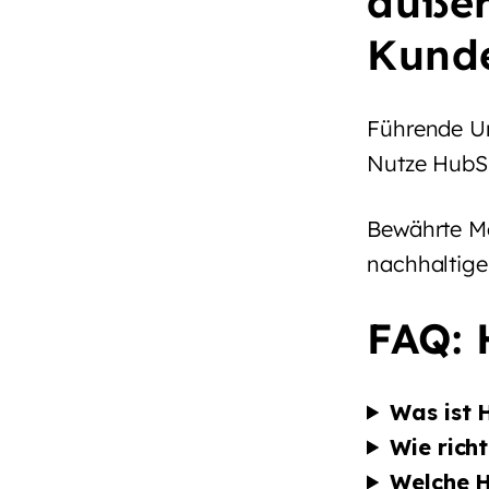
auße
Kund
Führende Un
Nutze HubSp
Bewährte Me
nachhaltige
FAQ: 
Was ist 
Wie rich
Welche H