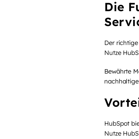
Die F
Servi
Der richtige
Nutze HubSp
Bewährte Me
nachhaltige
Vorte
HubSpot bie
Nutze HubSp