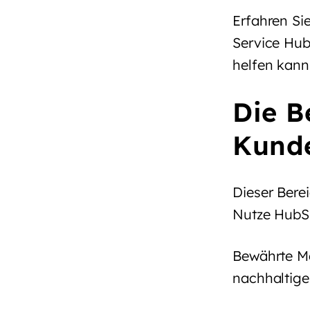
Erfahren Si
Service Hu
helfen kann
Die B
Kund
Dieser Bere
Nutze HubSp
Bewährte Me
nachhaltige