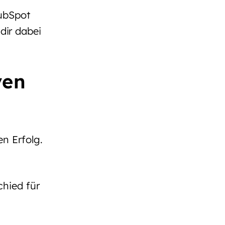
ubSpot
dir dabei
ven
n Erfolg.
hied für