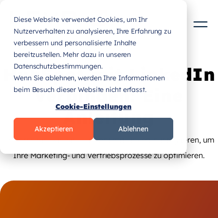
Diese Website verwendet Cookies, um Ihr
Nutzerverhalten zu analysieren, Ihre Erfahrung zu
verbessern und personalisierte Inhalte
bereitzustellen. Mehr dazu in unseren
Datenschutzbestimmungen.
HubSpot mit LinkedIn
Wenn Sie ablehnen, werden Ihre Informationen
verbinden: Eine
beim Besuch dieser Website nicht erfasst.
Cookie-Einstellungen
Anleitung
Akzeptieren
Ablehnen
Erfahren Sie, wie Sie HubSpot mit LinkedIn integrieren, um
Ihre Marketing- und Vertriebsprozesse zu optimieren.