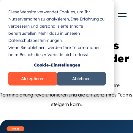
Diese Website verwendet Cookies, um Ihr
Nutzerverhalten zu analysieren, Ihre Erfahrung zu
verbessern und personalisierte Inhalte
bereitzustellen. Mehr dazu in unseren
Datenschutzbestimmungen.
HubSpot Meetings
Wenn Sie ablehnen, werden Ihre Informationen
API: Optimierung der
beim Besuch dieser Website nicht erfasst.
Cookie-Einstellungen
Terminplanung
Akzeptieren
Ablehnen
Erfahren Sie, wie die HubSpot Meetings API Ihre
Terminplanung revolutionieren und die Effizienz Ihres Teams
steigern kann.