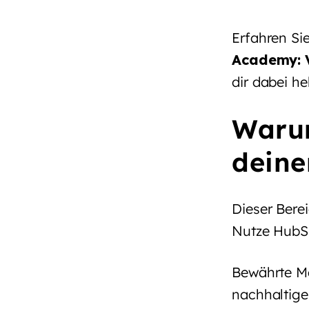
Erfahren Si
Academy: V
dir dabei he
Waru
deine
Dieser Bere
Nutze HubSp
Bewährte Me
nachhaltige