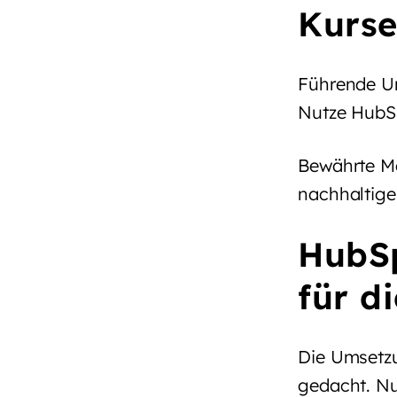
Kurse
Führende Un
Nutze HubSp
Bewährte Me
nachhaltige
HubSp
für d
Die Umsetzu
gedacht. Nu