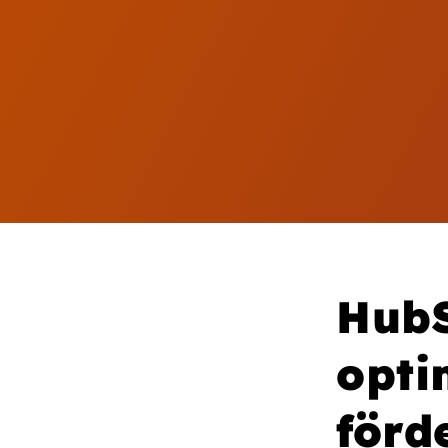
HubS
opti
förd