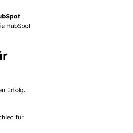
ubSpot
ie HubSpot
ür
n Erfolg.
hied für