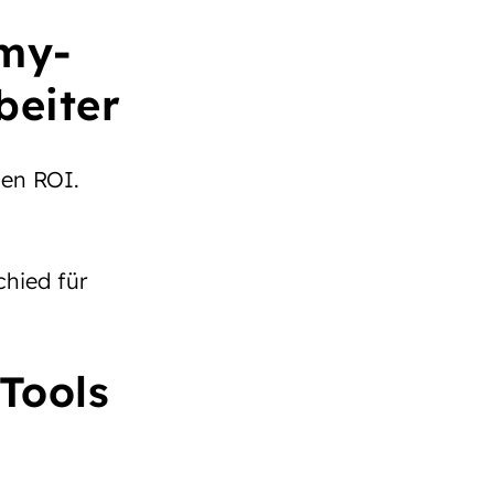
my-
beiter
den ROI.
hied für
Tools