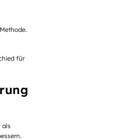
 Methode.
hied für
erung
 als
essern.