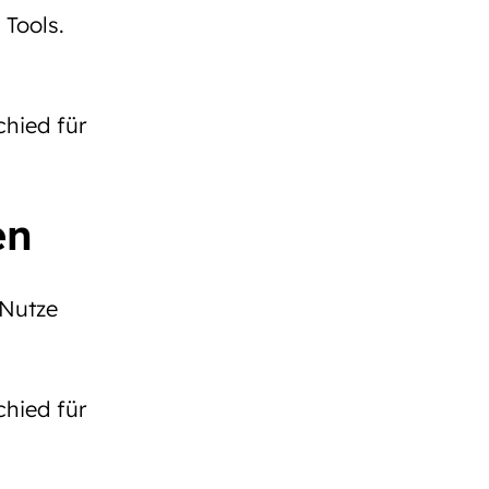
 Tools.
hied für
en
 Nutze
hied für