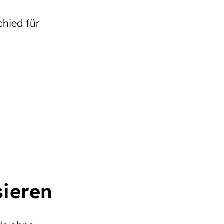
hied für
n
sieren