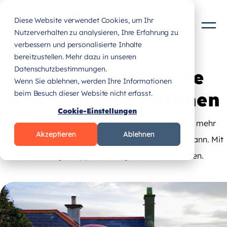
Diese Website verwendet Cookies, um Ihr
Nutzerverhalten zu analysieren, Ihre Erfahrung zu
verbessern und personalisierte Inhalte
bereitzustellen. Mehr dazu in unseren
Datenschutzbestimmungen.
Durch Kaltakquise
Wenn Sie ablehnen, werden Ihre Informationen
Neukunden gewinnen
beim Besuch dieser Website nicht erfasst.
Cookie-Einstellungen
Die Kaltakquise ist eine Vertriebsstrategie, die zu mehr
Akzeptieren
Ablehnen
Umsatz und vielen, wertvollen Neukunden führen kann. Mit
den richtigen Tipps zu erfolgreichen Telefonaten.