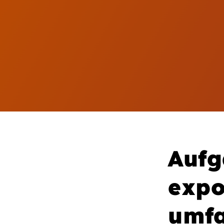
Aufg
expo
umfa