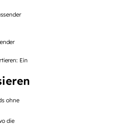
assender
sender
ieren: Ein
sieren
ds ohne
wo die