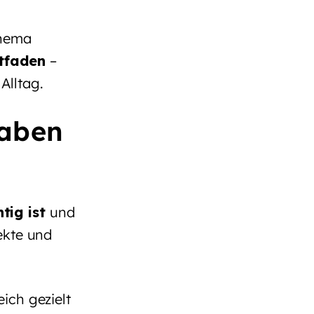
Thema
itfaden
–
Alltag.
gaben
tig ist
und
ekte und
ich gezielt