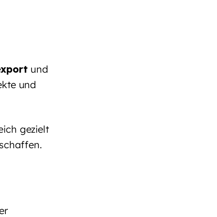
export
und
ekte und
ich gezielt
schaffen.
er