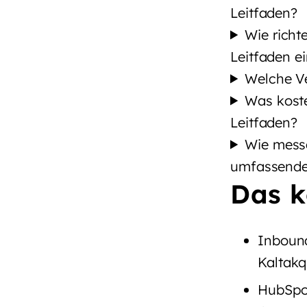
Leitfaden?
Wie richt
Leitfaden e
Welche Ve
Was koste
Leitfaden?
Wie messe
umfassende
Das k
Inbound
Kaltakq
HubSpot